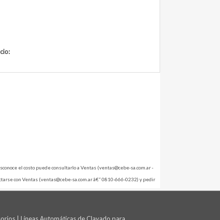
cio:
 desconoce el costo puede consultarlo a Ventas (ventas@cebe-sa.com.ar -
ntactarse con Ventas (ventas@cebe-sa.com.ar â€“ 0810-666-0232) y pedir
sorios | Líneas Automáticas de Clavado para