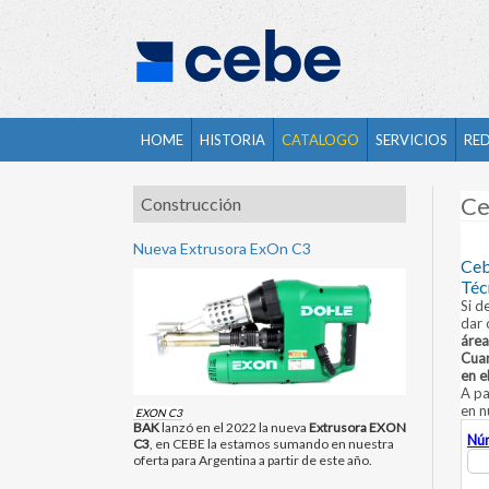
HOME
HISTORIA
CATALOGO
SERVICIOS
RE
Ce
Construcción
Nueva Extrusora ExOn C3
Ceb
Téc
Si d
dar 
área
Cuan
en e
A pa
en n
EXON C3
BAK
lanzó en el 2022 la nueva
Extrusora EXON
Núm
C3
, en CEBE la estamos sumando en nuestra
oferta para Argentina a partir de este año.