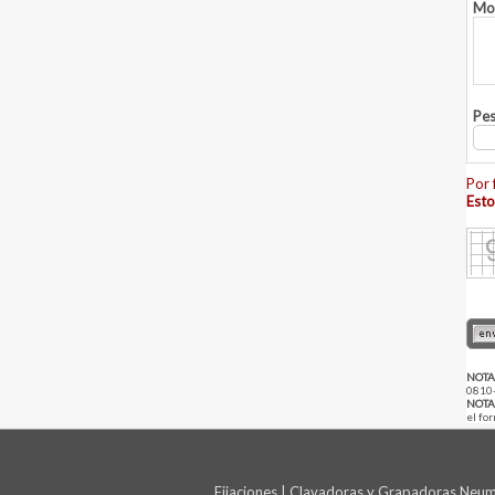
Mod
Pes
Por 
Esto
NOTA
0810
NOTA
el fo
Fijaciones | Clavadoras y Grapadoras Neumá