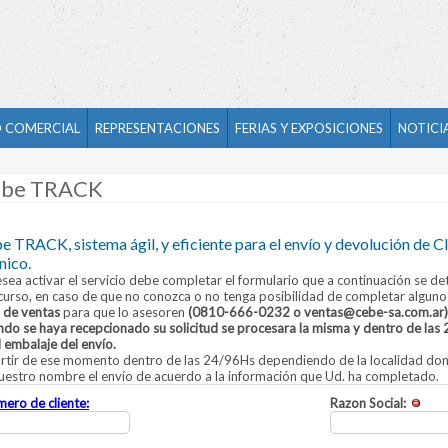
D COMERCIAL
REPRESENTACIONES
FERIAS Y EXPOSICIONES
NOTICIA
be TRACK
e TRACK, sistema ágil, y eficiente para el envío y devolución de C
nico.
esea activar el servicio debe completar el formulario que a continuación se de
curso, en caso de que no conozca o no tenga posibilidad de completar alguno
 de ventas
para que lo asesoren
(0810-666-0232 o ventas@cebe-sa.com.ar)
do se haya recepcionado su solicitud se procesara la misma y dentro de las 
l embalaje del envío.
rtir de ese momento dentro de las 24/96Hs dependiendo de la localidad dond
uestro nombre el envío de acuerdo a la información que Ud. ha completado.
ero de cliente:
Razon Social: