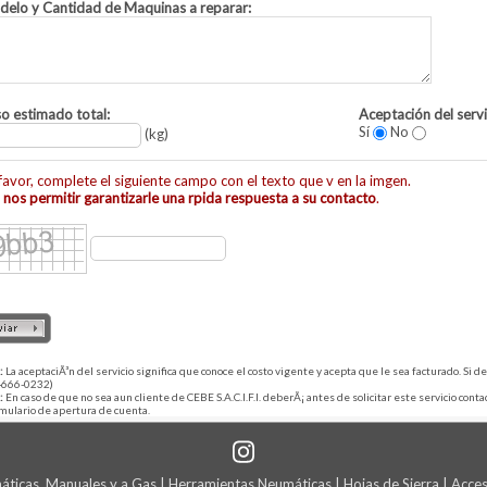
elo y Cantidad de Maquinas a reparar:
o estimado total:
Aceptación del servi
Sí
No
(kg)
favor, complete el siguiente campo con el texto que v en la imgen.
 nos permitir garantizarle una rpida respuesta a su contacto
.
:
La aceptaciÃ³n del servicio significa que conoce el costo vigente y acepta que le sea facturado. Si
-666-0232)
:
En caso de que no sea aun cliente de CEBE S.A.C.I.F.I. deberÃ¡ antes de solicitar este servicio co
rmulario de apertura de cuenta.
ticas, Manuales y a Gas | Herramientas Neumáticas | Hojas de Sierra | Acce