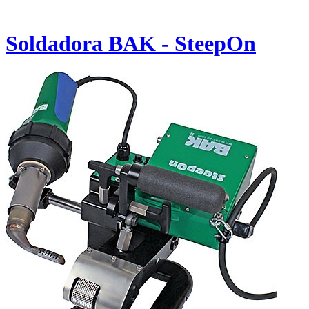
Soldadora BAK - SteepOn