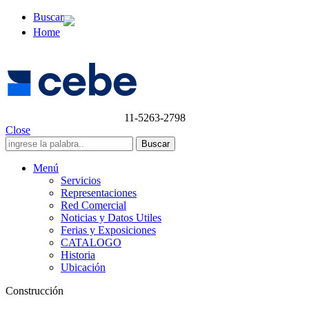
Buscar
Home
11-5263-2798
Close
Menú
Servicios
Representaciones
Red Comercial
Noticias y Datos Utiles
Ferias y Exposiciones
CATALOGO
Historia
Ubicación
Construcción